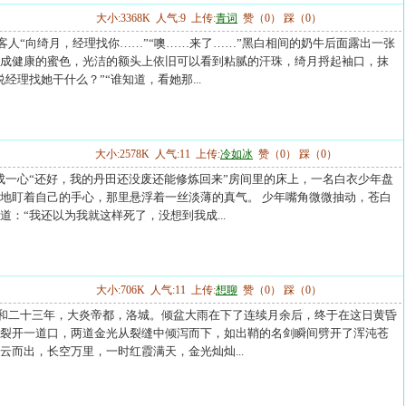
大小:3368K 人气:9 上传:
青词
赞（0） 踩（0）
----尊贵的客人“向绮月，经理找你……”“噢……来了……”黑白相间的奶牛后面露出一张
成健康的蜜色，光洁的额头上依旧可以看到粘腻的汗珠，绮月捋起袖口，抹
经理找她干什么？”“谁知道，看她那...
大小:2578K 人气:11 上传:
冷如冰
赞（0） 踩（0）
----第1章 成一心“还好，我的丹田还没废还能修炼回来”房间里的床上，一名白衣少年盘
地盯着自己的手心，那里悬浮着一丝淡薄的真气。 少年嘴角微微抽动，苍白
道：“我还以为我就这样死了，没想到我成...
大小:706K 人气:11 上传:
想聊
赞（0） 踩（0）
----楔子昭和二十三年，大炎帝都，洛城。倾盆大雨在下了连续月余后，终于在这日黄昏
裂开一道口，两道金光从裂缝中倾泻而下，如出鞘的名剑瞬间劈开了浑沌苍
云而出，长空万里，一时红霞满天，金光灿灿...