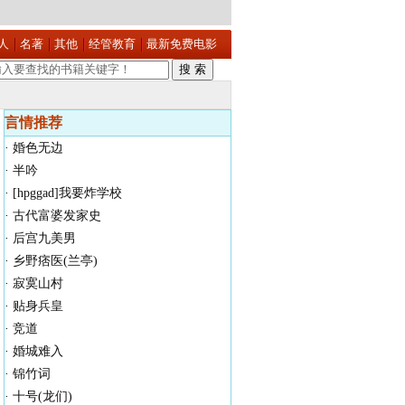
人
名著
其他
经管教育
最新免费电影
言情推荐
·
婚色无边
·
半吟
·
[hpggad]我要炸学校
·
古代富婆发家史
·
后宫九美男
·
乡野痞医(兰亭)
·
寂寞山村
·
贴身兵皇
·
竞道
·
婚城难入
·
锦竹词
·
十号(龙们)