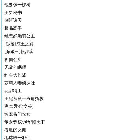
·
他要像一棵树
·
美男秘书
·
剑斩诸天
·
极品高手
·
绝恋妖魅萌公主
·
[综漫]成王之路
·
[海贼王]揍敌客
·
神仙会所
·
无敌催眠师
·
约会大作战
·
萝莉人妻侦探社
·
花都特工
·
王妃从良王爷请指教
·
妻本风流(文苑)
·
独宠将门农女
·
帝女驭权:风华倾天下
·
看脸的女佣
·
地球唯一邪仙