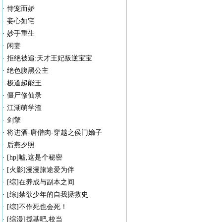
·
恃宠而娇
·
妾心如宅
·
妙手重生
·
闲妻
·
拒绝被追:天才王妃叛逆宝宝
·
绝色腹黑公主
·
极道超能王
·
僵尸修仙录
·
江湖萌学渣
·
剑擎
·
将进酒-唐僧肉-穿越之侯门嫡子
·
后燕夕照
·
[hp]嘘,这是个秘密
·
[火影]漫漫旅途爱为伴
·
[综]在养成与副本之间
·
[综]禁欲少年的自我拯救史
·
[综]不作死也会死！
·
[综漫]搅基吧,校当