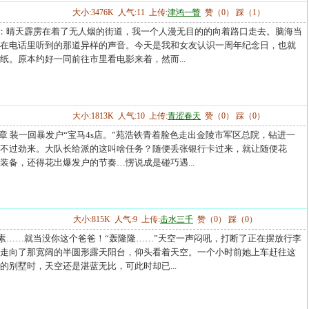
大小:3476K 人气:11 上传:
津鸿一瞥
赞（0） 踩（1）
----第一章：晴天霹雳在着了无人烟的街道，我一个人漫无目的的向着路口走去。脑海当
在电话里听到的那道异样的声音。今天是我和女友认识一周年纪念日，也就
纸。原本约好一同前往市里看电影来着，然而...
大小:1813K 人气:10 上传:
青涩春天
赞（0） 踩（0）
---第0001章 装一回暴发户“宝马4s店。”苑浩铁青着脸色走出金陵市军区总院，钻进一
不过劲来。大队长给派的这叫啥任务？随便丢张银行卡过来，就让随便花
装备，还得花出爆发户的节奏…愣说成是碰巧遇...
大小:815K 人气:9 上传:
击水三千
赞（0） 踩（0）
----我安若素……就当没你这个爸爸！“轰隆隆……”天空一声闷吼，打断了正在摆放行李
走向了那宽阔的半圆形露天阳台，仰头看着天空。一个小时前她上车赶往这
的别墅时，天空还是湛蓝无比，可此时却已...