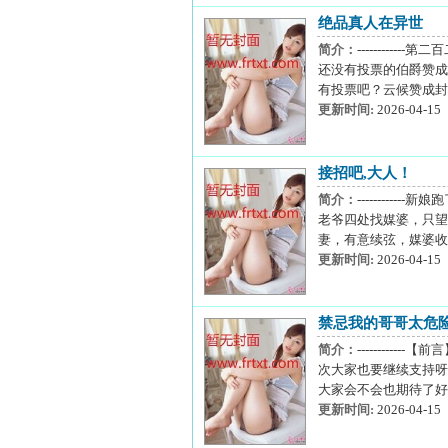
绝品真人在异世
简介：
--------
还没有投票的伯爵赞成
有投票吧？云候赞成封
更新时间:
2026-04-15
接招吧,大人！
简介：
--------
老爷四处找媒婆，只望
妻，有意续弦，媒婆收
更新时间:
2026-04-15
禁忌我的哥哥太危
简介：
--------
次大家也要继续支持呀！
大家会不会也期待了好
更新时间:
2026-04-15