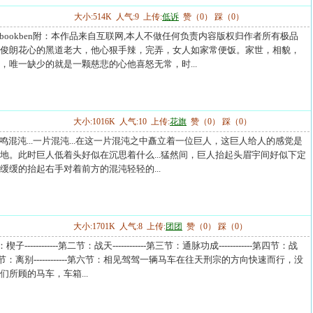
大小:514K 人气:9 上传:
低诉
赞（0） 踩（0）
---第1节:sbookben附：本作品来自互联网,本人不做任何负责内容版权归作者所有极品
俊朗花心的黑道老大，他心狠手辣，完弄，女人如家常便饭。家世，相貌，
，唯一缺少的就是一颗慈悲的心他喜怒无常，时...
大小:1016K 人气:10 上传:
花旗
赞（0） 踩（0）
---第一章 鸣混沌...一片混沌...在这一片混沌之中矗立着一位巨人，这巨人给人的感觉是
地。此时巨人低着头好似在沉思着什么...猛然间，巨人抬起头眉宇间好似下定
缓缓的抬起右手对着前方的混沌轻轻的...
大小:1701K 人气:8 上传:
团团
赞（0） 踩（0）
第一节：楔子------------第二节：战天------------第三节：通脉功成------------第四节：战
---第五节：离别------------第六节：相见驾驾一辆马车在往天刑宗的方向快速而行，没
所顾的马车，车箱...