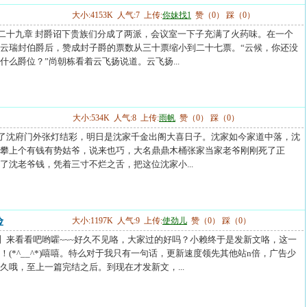
大小:4153K 人气:7 上传:
你妹找1
赞（0） 踩（0）
----第二百二十九章 封爵诏下贵族们分成了两派，会议室一下子充满了火药味。在一个
云瑞封伯爵后，赞成封子爵的票数从三十票缩小到二十七票。“云候，你还没
什么爵位？”尚朝栋看着云飞扬说道。云飞扬...
大小:534K 人气:8 上传:
雨帆
赞（0） 踩（0）
----新娘跑了沈府门外张灯结彩，明日是沈家千金出阁大喜日子。沈家如今家道中落，沈
攀上个有钱有势姑爷，说来也巧，大名鼎鼎木桶张家当家老爷刚刚死了正
了沈老爷钱，凭着三寸不烂之舌，把这位沈家小...
险
大小:1197K 人气:9 上传:
使劲儿
赞（0） 踩（0）
----【前言】来看看吧哟嚯~~~好久不见咯，大家过的好吗？小赖终于是发新文咯，这一
(*^__^*)嘻嘻。特么对于我只有一句话，更新速度领先其他站n倍，广告少
久哦，至上一篇完结之后。到现在才发新文，...