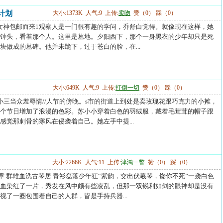
计划
大小:1373K 人气:9 上传:
卖吻
赞（0） 踩（0）
----第1章 女神包邮而来1观察人是一门很有趣的学问，乔舒白觉得。就像现在这样，她
钟头，看着那个人。这里是墓地。夕阳西下，那个一身黑衣的少年却只是死
块做成的墓碑。他并未跪下，过于苍白的脸，在...
大小:649K 人气:9 上传:
打倒一切
赞（0） 踩（0）
---001.被小三当众羞辱情//人节的傍晚。s市的街道上到处是卖玫瑰花跟巧克力的小摊，
个节日增加了浪漫的色彩。苏小小穿着白色的羽绒服，戴着毛茸茸的帽子跟
感觉那刺骨的寒风在侵袭着自己。她左手中提...
大小:2266K 人气:11 上传:
津鸿一瞥
赞（0） 踩（0）
----第〇一章 群雄血洗古琴居 青衫磊落少年狂“紫韵，交出伏羲琴，饶你不死”一袭白色
血染红了一片，秀发在风中颇有些凌乱，但那一双锐利如剑的眼神却是没有
视了一圈包围着自己的人群，皆是手持兵器...