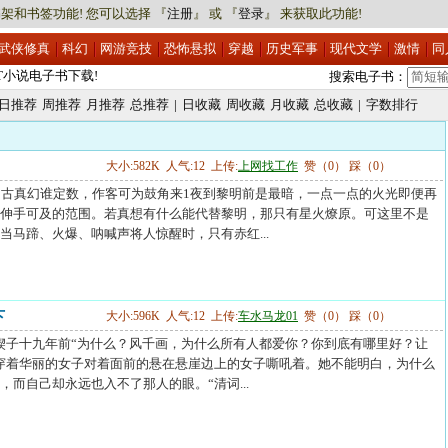
架和书签功能! 您可以选择 『
注册
』 或 『
登录
』 来获取此功能!
武侠修真
科幻
网游竞技
恐怖悬拟
穿越
历史军事
现代文学
激情
同
XT小说电子书下载!
搜索电子书：
XT小说电子书下载!
日推荐
周推荐
月推荐
总推荐
|
日收藏
周收藏
月收藏
总收藏
|
字数排行
大小:582K 人气:12 上传:
上网找工作
赞（0） 踩（0）
----NO.1 自古真幻谁定数，作客可为鼓角来1夜到黎明前是最暗，一点一点的火光即便再
伸手可及的范围。若真想有什么能代替黎明，那只有星火燎原。可这里不是
当马蹄、火爆、呐喊声将人惊醒时，只有赤红...
下
大小:596K 人气:12 上传:
车水马龙01
赞（0） 踩（0）
----第1章 楔子十九年前“为什么？风千画，为什么所有人都爱你？你到底有哪里好？让
穿着华丽的女子对着面前的悬在悬崖边上的女子嘶吼着。她不能明白，为什么
，而自己却永远也入不了那人的眼。“清词...