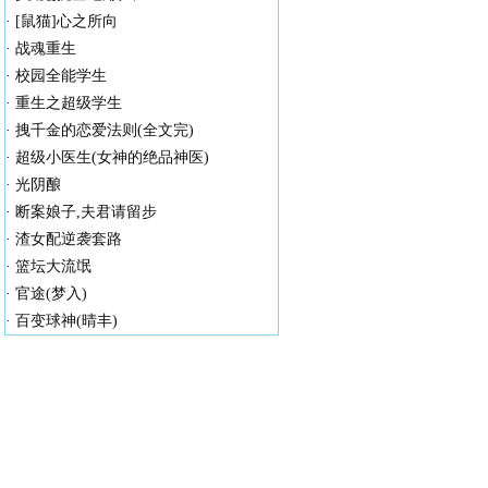
·
[鼠猫]心之所向
·
战魂重生
·
校园全能学生
·
重生之超级学生
·
拽千金的恋爱法则(全文完)
·
超级小医生(女神的绝品神医)
·
光阴酿
·
断案娘子,夫君请留步
·
渣女配逆袭套路
·
篮坛大流氓
·
官途(梦入)
·
百变球神(晴丰)