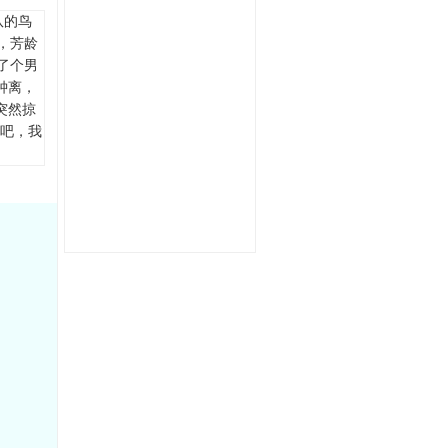
队的鸟
，芳龄
了个男
钟离，
突然掠
药吧，我