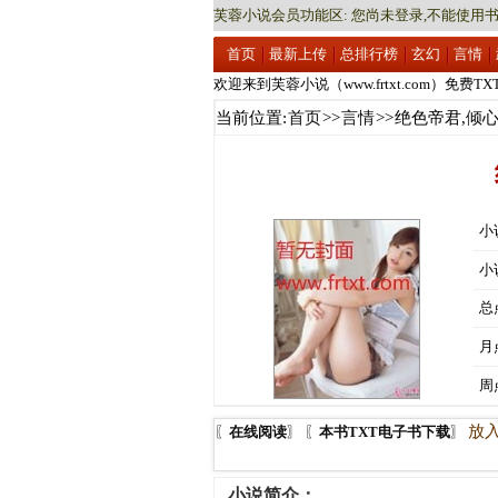
芙蓉小说会员功能区: 您尚未登录,不能使用书
首页
最新上传
总排行榜
玄幻
言情
欢迎来到芙蓉小说（www.frtxt.com）免费T
欢迎来到芙蓉小说（www.frtxt.com）免费T
当前位置:
首页
>>
言情
>> 绝色帝君,倾
小
小
总
月
周
放
〖
在线阅读
〗 〖
本书TXT电子书下载
〗
小说简介：