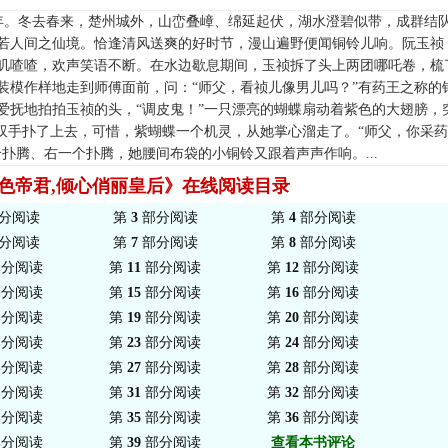
01南国十三年。冬去春来，楚州城外，山峦叠嶂、绵延起伏，湖水澄碧似带，成群结
若人间之仙境。恰逢清风送爽的好时节，漫山遍野便闻铜铃儿响。阮玉祯
叽喳喳，欢声笑语不断。在水边歇息期间，玉祯拆了头上两团哪吒卷，梳
装模作样地走到师傅面前，问：“师父，看祯儿像男儿吗？”有药王之称的
爱抚地拍拍玉祯的头，“调皮鬼！”一只漂亮的蝴蝶扇动着紫色的大翅膀，
，双手扑了上去，可惜，紫蝴蝶一个机灵，从她掌心溜走了。“师父，你采
扑腾、右一个扑腾，她腰间布袋的小铜铃又跟着声声作响。...
色帝君,倾心俏丽皇后》在线阅读目录
分阅读
第
3
部分阅读
第
4
部分阅读
分阅读
第
7
部分阅读
第
8
部分阅读
分阅读
第
11
部分阅读
第
12
部分阅读
分阅读
第
15
部分阅读
第
16
部分阅读
分阅读
第
19
部分阅读
第
20
部分阅读
分阅读
第
23
部分阅读
第
24
部分阅读
分阅读
第
27
部分阅读
第
28
部分阅读
分阅读
第
31
部分阅读
第
32
部分阅读
分阅读
第
35
部分阅读
第
36
部分阅读
分阅读
第
39
部分阅读
查看本书评论