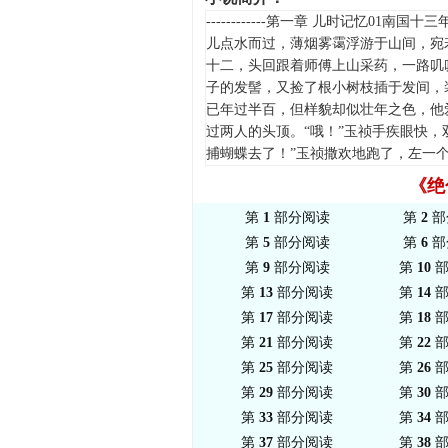
------------第一章 儿时记忆
儿点水而过，薄烟雾霭浮游于山间，宛
十二，头回跟着师傅上山采药，一路叽
子的发髻，又捡了根小树枝插于发间，
已年过半百，但样貌却似壮年之色，他
过两人的头顶。“哦！”玉祯手疾眼快
捕蝴蝶去了！”玉祯撒欢地跑了，左一个
《绝
第
1
部分阅读
第
2
部
第
5
部分阅读
第
6
部
第
9
部分阅读
第
10
部
第
13
部分阅读
第
14
部
第
17
部分阅读
第
18
部
第
21
部分阅读
第
22
部
第
25
部分阅读
第
26
部
第
29
部分阅读
第
30
部
第
33
部分阅读
第
34
部
第
37
部分阅读
第
38
部