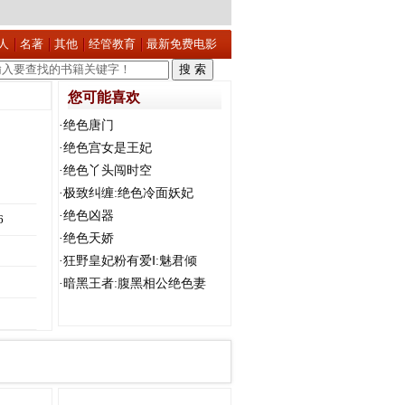
人
名著
其他
经管教育
最新免费电影
您可能喜欢
·
绝色唐门
·
绝色宫女是王妃
·
绝色丫头闯时空
·
极致纠缠:绝色冷面妖妃
·
绝色凶器
6
·
绝色天娇
·
狂野皇妃粉有爱Ⅰ:魅君倾
·
暗黑王者:腹黑相公绝色妻