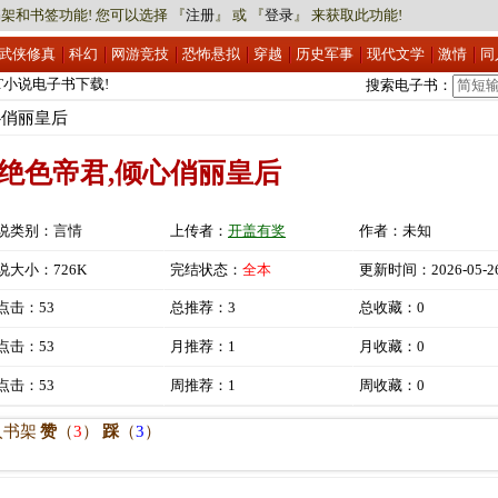
架和书签功能! 您可以选择 『
注册
』 或 『
登录
』 来获取此功能!
武侠修真
科幻
网游竞技
恐怖悬拟
穿越
历史军事
现代文学
激情
同
XT小说电子书下载!
搜索电子书：
XT小说电子书下载!
心俏丽皇后
绝色帝君,倾心俏丽皇后
说类别：
言情
上传者：
开盖有奖
作者：未知
说大小：726K
完结状态：
全本
更新时间：2026-05-2
点击：53
总推荐：3
总收藏：0
点击：53
月推荐：1
月收藏：0
点击：53
周推荐：1
周收藏：0
入书架
赞
（
3
）
踩
（
3
）