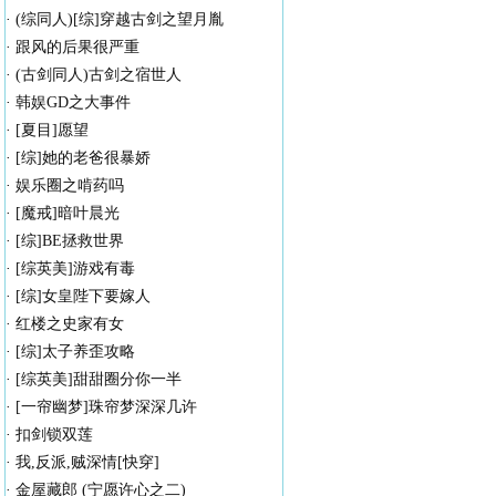
·
(综同人)[综]穿越古剑之望月胤
·
跟风的后果很严重
·
(古剑同人)古剑之宿世人
·
韩娱GD之大事件
·
[夏目]愿望
·
[综]她的老爸很暴娇
·
娱乐圈之啃药吗
·
[魔戒]暗叶晨光
·
[综]BE拯救世界
·
[综英美]游戏有毒
·
[综]女皇陛下要嫁人
·
红楼之史家有女
·
[综]太子养歪攻略
·
[综英美]甜甜圈分你一半
·
[一帘幽梦]珠帘梦深深几许
·
扣剑锁双莲
·
我,反派,贼深情[快穿]
·
金屋藏郎 (宁愿许心之二)