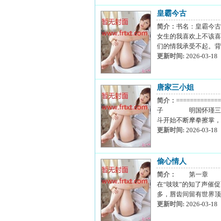
皇霸今古
简介：
书名：皇霸今古
女生的我喜欢上不该喜
们的情我承受不起。背
更新时间:
2026-03-18
唐家三小姐
简介：
==========
子 明国怀瑾三年，
斗开始不断摩拳擦掌，
更新时间:
2026-03-18
偷心情人
简介：
第一章 夏日
在“吱吱”的知了声催
多，唇齿间留有世界顶
更新时间:
2026-03-18