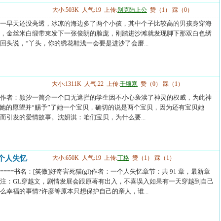
大小:503K 人气:19 上传:
别克陆上公
赞（1） 踩（0）
一早天还没亮透，冰凉的海边多了两个小孩，其中个子比较高的男孩身穿海
，金丝米白缎带束发下一张俊朗的脸庞，刚踏进沙滩就发现脚下那双白色绣
回头说，“丫头，你的绣花鞋浅一会要是进沙了会磨...
大小:1311K 人气:22 上传:
千顷寒
赞（0） 踩（1）
作者：颜汐一简介一个口无遮拦的学生因不小心亵渎了神灵的权威，为此神
了她的愿望并“赐予”了她一个宝贝，确切的说是两个宝贝，因为还有宝贝她
而引发的爱情故事。沈妍淇：咱们宝贝，为什么要...
个人失忆
大小:650K 人气:19 上传:
丁格
赞（1） 踩（1）
========书名：[笑傲]好奇害死猫(gl)作者：一个人失忆章节：共 91 章，最新章
注：GL穿越文，剧情发展会跟原著有出入，不喜误入如果有一天穿越到自己
么幸福的事情?许彦箐原本只想保护自己的亲人，谁...