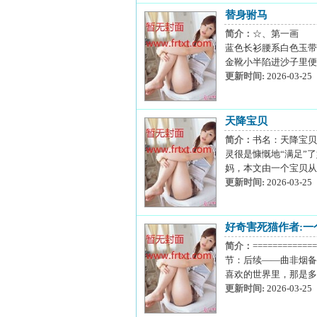
替身驸马
简介：
☆、第一画 
蓝色长衫腰系白色玉带
金靴小半陷进沙子里便
更新时间:
2026-03-25
天降宝贝
简介：
书名：天降宝贝
灵很是慷慨地“满足”
妈，本文由一个宝贝从
更新时间:
2026-03-25
好奇害死猫作者:一
简介：
=========
节：后续——曲非烟备
喜欢的世界里，那是多
更新时间:
2026-03-25