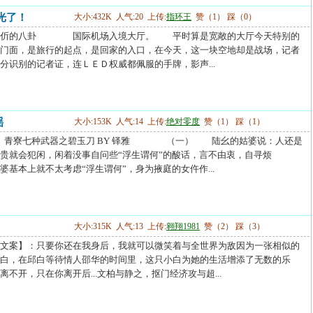
光了！
大小:432K 人气:20 上传:
指环王
赞（1） 踩（0）
忎伒的八卦 国际机场入境大厅。 平时算是宽敞的大厅今天特别的
门面，是旅行的起点，是回家的入口，在今天，这一块空地却是战场，记者
分识别的记者证，连ＬＥＤ权威都佩服的手牌，影声...
谣
大小:153K 人气:14 上传:
绝对零度
赞（1） 踩（1）
.. 青寮七种武器之碧玉刀 BY 铎雅 （一） 陆幺的姑婆说：人还是
贵就会犯闲，闲着没事自问些“浮生谓何”的酸话，言不由衷，自寻烦
上就不太考虑“浮生谓何”，身为掖庭的女仵作...
大小:315K 人气:13 上传:
翱翔1981
赞（2） 踩（3）
文案】：只要你还在我身后，我就可以微笑着与全世界为敌因为一张相似的
白，在邱白等待情人邵华的时间里，这只小白为她的生活增添了无数的乐
不开，只在你离开后...文柏与静之，抠门经济攻与超...