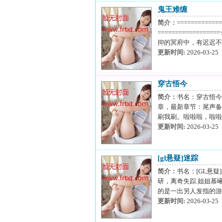
鬼王难缠
简介：
========
==========
抑的冥府中，有迟迟不
更新时间:
2026-03-25
穿古悟今
简介：
书名：穿古悟今作者：音
章，最新章节：尾声备注
刷我刷。啦啦啦，啦啦
更新时间:
2026-03-25
[gl悬疑]迷踪
简介：
书名：[GL悬
研，离奇失踪.姐姐慕
的是一出另人发指的游
更新时间:
2026-03-25