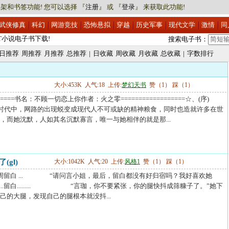
架和书签功能! 您可以选择 『
注册
』 或 『
登录
』 来获取此功能!
武侠修真
科幻
网游竞技
恐怖悬拟
穿越
历史军事
现代文学
激情
同
XT小说电子书下载!
搜索电子书：
XT小说电子书下载!
日推荐
周推荐
月推荐
总推荐
|
日收藏
周收藏
月收藏
总收藏
|
字数排行
大小:453K 人气:18 上传:
梦幻天书
赞（1） 踩（1）
=======书名：不顾一切恋上你作者：火之零==================☆、(序)
的时代中，网路的出现蜕变成现代人不可或缺的精神粮食，同时也造就许多在世
，而她沈默，人如其名沉默寡言，唯一与她相伴的就是那...
(gl)
大小:1042K 人气:20 上传:
风格1
赞（1） 踩（1）
周留白 ... “请问言小姐，最后，留白都没有好归宿吗？我好喜欢她
....留白......... “言珈，你不要紧张，你的腿快抖成筛糠子了。”她下
己的大腿，发现自己的腿根本就没抖...