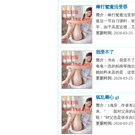
棒打鸳鸯活受罪
简介：
棒打鸳鸯活受罪
最后一节自习课时，班
学，由于高度近视，又
更新时间:
2026-03-25
我受不了
简介：
书名：我受不了
奄奄一息的柏南筝拖出
她始料未及的是，这世
更新时间:
2026-03-25
狐乱卿心 gl
简介：
1魂穿 ...
来。” 面对父亲的请
瓶！”钟父也是坐在自
更新时间:
2026-03-25