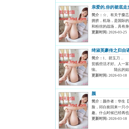
亲爱的,你的裙底走
简介：
☆、有关于麋
拥挤，机场，是国际的
和粉丝的战场，具有身
更新时间:
2026-03-25
绮淑英豪传之归自
简介：
1、碧玉刀 .
贫贱些活才好。人一富
恼。 陆幺的姑婆基本
更新时间:
2026-03-18
颜
简介：
颜作者：华生【
脸，邱白捡回来一只小
趣。什么时候已经再也离
更新时间:
2026-03-18