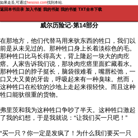
如果走丢,可通过
hesoso.com
找到本站.
返回本书目录
加入书签
我的书架
我的书签
TXT全本下载
威尔历险记-第14部分
在那地方，他们代替马用来驮东西的牲口，我们以
前是从未见过的。那种牲口身上长着淡棕色的毛。
那种牲口比马长得高大，背上隆起一块大的肉疙
瘩。人家告诉我们说，那块肉疙瘩里面贮藏着水。
那种牲口的脖子挺长，脑袋很难看，嘴唇松弛，一
口又大又黄的牙齿，呼吸起来有一种臭味。然而，
这种牲口在松软的沙地上走起来很轻快。而且这种
牲口能驮很重的货物。
弗里茨和我为这种牲口争吵了半天。这种牲口激起
了我的幻想，于是我就说：“让我们买一只吧！”
“买一只？你一定是发疯了！为什么我们要买一只