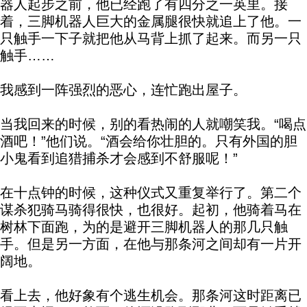
器人起步之前，他已经跑了有四分之一英里。接
着，三脚机器人巨大的金属腿很快就追上了他。一
只触手一下子就把他从马背上抓了起来。而另一只
触手……
我感到一阵强烈的恶心，连忙跑出屋子。
当我回来的时候，别的看热闹的人就嘲笑我。“喝点
酒吧！”他们说。“酒会给你壮胆的。只有外国的胆
小鬼看到追猎捕杀才会感到不舒服呢！”
在十点钟的时候，这种仪式又重复举行了。第二个
谋杀犯骑马骑得很快，也很好。起初，他骑着马在
树林下面跑，为的是避开三脚机器人的那几只触
手。但是另一方面，在他与那条河之间却有一片开
阔地。
看上去，他好象有个逃生机会。那条河这时距离已