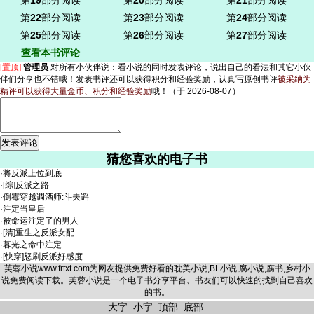
第
19
部分阅读
第
20
部分阅读
第
21
部分阅读
第
22
部分阅读
第
23
部分阅读
第
24
部分阅读
第
25
部分阅读
第
26
部分阅读
第
27
部分阅读
查看本书评论
[置顶]
管理员
对所有小伙伴说：
看小说的同时发表评论，说出自己的看法和其它小伙
伴们分享也不错哦！发表书评还可以获得积分和经验奖励，认真写原创书评
被采纳为
精评可以获得大量金币、积分和经验奖励
哦！
（于 2026-08-07）
猜您喜欢的电子书
·
将反派上位到底
·
[综]反派之路
·
倒霉穿越调酒师:斗夫谣
·
注定当皇后
·
被命运注定了的男人
·
[清]重生之反派女配
·
暮光之命中注定
·
[快穿]怒刷反派好感度
芙蓉小说
www.frtxt.com
为网友提供免费好看的耽美小说,BL小说,腐小说,腐书,乡村小
说免费阅读下载。芙蓉小说是一个电子书分享平台、书友们可以快速的找到自己喜欢
的书。
大字
小字
顶部
底部