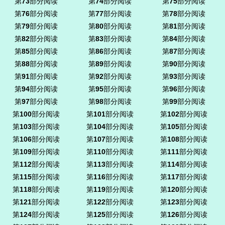
第
73
部分阅读
第
74
部分阅读
第
75
部分阅读
第
76
部分阅读
第
77
部分阅读
第
78
部分阅读
第
79
部分阅读
第
80
部分阅读
第
81
部分阅读
第
82
部分阅读
第
83
部分阅读
第
84
部分阅读
第
85
部分阅读
第
86
部分阅读
第
87
部分阅读
第
88
部分阅读
第
89
部分阅读
第
90
部分阅读
第
91
部分阅读
第
92
部分阅读
第
93
部分阅读
第
94
部分阅读
第
95
部分阅读
第
96
部分阅读
第
97
部分阅读
第
98
部分阅读
第
99
部分阅读
第
100
部分阅读
第
101
部分阅读
第
102
部分阅读
第
103
部分阅读
第
104
部分阅读
第
105
部分阅读
第
106
部分阅读
第
107
部分阅读
第
108
部分阅读
第
109
部分阅读
第
110
部分阅读
第
111
部分阅读
第
112
部分阅读
第
113
部分阅读
第
114
部分阅读
第
115
部分阅读
第
116
部分阅读
第
117
部分阅读
第
118
部分阅读
第
119
部分阅读
第
120
部分阅读
第
121
部分阅读
第
122
部分阅读
第
123
部分阅读
第
124
部分阅读
第
125
部分阅读
第
126
部分阅读