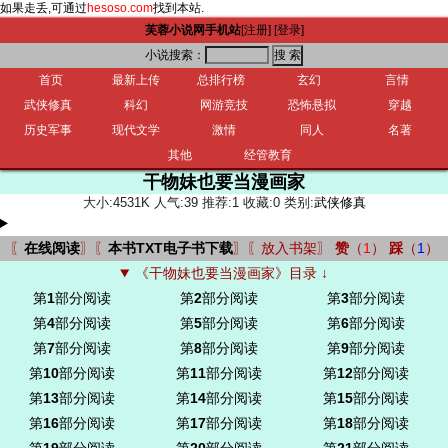
如果走丢,可通过
hesoso.com
找到本站.
芙蓉小说网手机站
[注册]
[登录]
小说搜索：
首页
最新上传
总排行榜
玄幻
言情
武侠修真
科幻
网游竞技
恐怖悬拟
穿越
历史军事
现代文学
激情
同人
名著
其他
经管教育
干物妹也要当漫画家
大小:4531K 人气:39 推荐:1 收藏:0 类别:
武侠修真
〖
在线阅读
〗〖
本书TXT电子书下载
〗〖
放入书架
〗
赞
（
1
）
踩
（
1
）
《干物妹也要当漫画家》目录 ↓
第
1
部分阅读
第
2
部分阅读
第
3
部分阅读
第
4
部分阅读
第
5
部分阅读
第
6
部分阅读
第
7
部分阅读
第
8
部分阅读
第
9
部分阅读
第
10
部分阅读
第
11
部分阅读
第
12
部分阅读
第
13
部分阅读
第
14
部分阅读
第
15
部分阅读
第
16
部分阅读
第
17
部分阅读
第
18
部分阅读