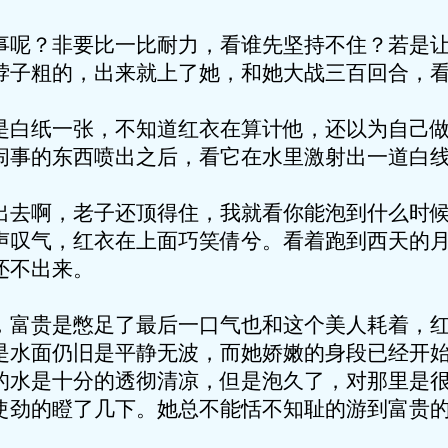
事呢？非要比一比耐力，看谁先坚持不住？若是
脖子粗的，出来就上了她，和她大战三百回合，
是白纸一张，不知道红衣在算计他，还以为自己
闹事的东西喷出之后，看它在水里激射出一道白
出去啊，老子还顶得住，我就看你能泡到什么时
声叹气，红衣在上面巧笑倩兮。看着跑到西天的
还不出来。
，富贵是憋足了最后一口气也和这个美人耗着，
是水面仍旧是平静无波，而她娇嫩的身段已经开
的水是十分的透彻清凉，但是泡久了，对那里是
使劲的瞪了几下。她总不能恬不知耻的游到富贵