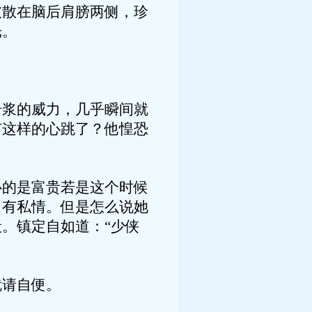
披散在脑后肩膀两侧，珍
光。
岩浆的威力，几乎瞬间就
有这样的心跳了？他惶恐
心的是富贵若是这个时候
了有私情。但是怎么说她
。镇定自如道：“少侠
就请自便。