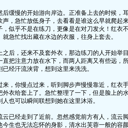
然后缓慢的开始游向岸边。正准备上去的时候，
砍声，急忙放低身子，去看看是谁这么早就爬起
子，似乎不是在练刀，更像是在对刀发火！红衣
。就急忙找出藏在水边的衣服，往身上套去。
上之后，还来不及套外衣，那边练刀的人开始举
一直把注意力放在水下，而两人距离又有些远，
刻已经汗流浃背，想到这里来洗洗。
过来，你慢点过来，听到脚步声慢慢靠近，红衣
把外衣给套上了。急忙整理了一下，但是脸上的
别人也可以瞬间联想到她在这里沐浴。
流云已经走到了近前。忽然感觉前方有人，流云
他今生也无法忘怀的身影，清水出芙蓉一般的容