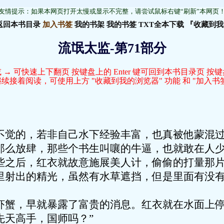
友情提示：如果本网页打开太慢或显示不完整，请尝试鼠标右键“刷新”本网页
返回本书目录
加入书签
我的书架
我的书签
TXT全本下载
『收藏到我
流氓太监-第71部分
 → 可快速上下翻页 按键盘上的 Enter 键可回到本书目录页 按
接着阅读，可使用上方 "收藏到我的浏览器" 功能 和 "加入书签
不觉的，若非自己水下经验丰富，也真被他蒙混
那么放肆，那些个书生叫嚷的牛逼，也就敢在人
些之后，红衣就故意施展美人计，偷偷的打量那
里射出的精光，虽然有水草遮挡，但是里面有没
虾蟹，早就暴露了富贵的消息。红衣就在水面上停
先天高手，国师吗？”