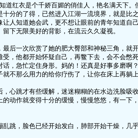
只知道红衣是个千娇百媚的俏佳人，艳名满天下。
是十分的了得，已然进入江湖一流境界，就是比
像让人知道她会武，更不想让眼前的青年知道自
。留下无限美好的背影，在流云久久凝视。
，最后一次欣赏了她的肥大臀部和神秘三角，就
难受，他都开始怀疑自己，再鳖下去，会不会憋
对话，急忙定住身形。妈的！还真是好事多磨啊
子就不那么用力的给你疗伤了，让你在床上再躺上两
后，心跳才有些缓解，迷迷糊糊的在水边洗脸吸
上的动作就变得十分的缓慢，慢慢悠悠，有一下
蹦乱跳，脸色已经开始发白，肺部开始干燥，几