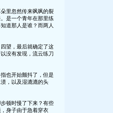
耳朵里忽然传来飒飒的裂
来。是一个青年在那里练
不知道那人是谁？而两人
目四望，最后就确定了这
所以没有发现，流云练刀
手指也开始颤抖了，但是
水渍，以及湿漉漉的头
脚步顿时慢了下来？有些
颜，身子由于急着穿衣