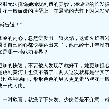
衣服无法掩饰她玲珑剔透的美妙，湿漉漉的长发
莲花一般娇嫩的脸蛋上，在晨光的光辉下闪闪发
就告退！”
冰冷的内心，忽然迸发出一道火焰，这道火焰有
感觉自己的心都快要跳出来了，他已经十几年没
底是哪一种武功境界？
更加的快速，不要被人发现了就好了，她更加担
是跳到黄河里也洗不清了，两人这次就算是坐实
识过各种场面，形形色色的男人更是走马观花一般
成一代大侠。
，一时欣喜，就洗了下头发。少侠若是不介意，