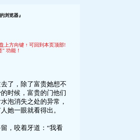
！
的浏览器』
键盘上方向键 ↑ 可回到本页顶部!
" 功能！
过去了，除了富贵她想不
少的时候，富贵的门他们
片水泡消失之处的异常，
有人她一眼就看得出。
留，咬着牙道：“我看