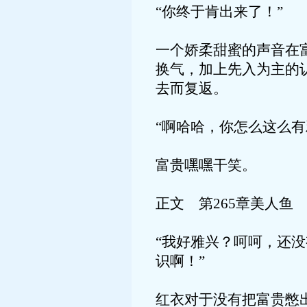
“你终于肯出来了！”
一个娇柔甜蜜的声音在
换气，加上先入为主的
去而复返。
“啊哈哈，你怎么这么
富贵嘿嘿干笑。
正文 第265章美人鱼
“我好雅兴？呵呵，还
识啊！”
红衣对于没有把富贵憋