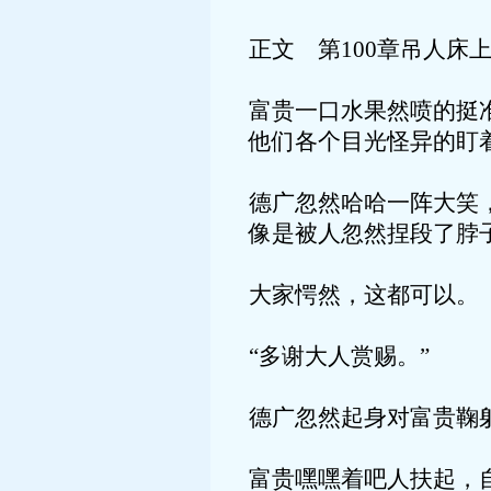
正文 第100章吊人床
富贵一口水果然喷的挺
他们各个目光怪异的盯
德广忽然哈哈一阵大笑
像是被人忽然捏段了脖
大家愕然，这都可以。
“多谢大人赏赐。”
德广忽然起身对富贵鞠
富贵嘿嘿着吧人扶起，