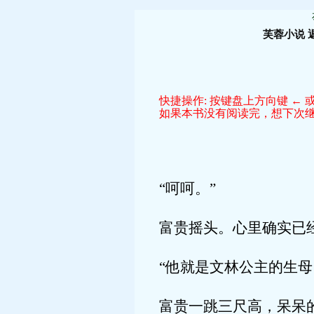
芙蓉小说
快捷操作: 按键盘上方向键 ← 或
如果本书没有阅读完，想下次继续
“呵呵。”
富贵摇头。心里确实已
“他就是文林公主的生母
富贵一跳三尺高，呆呆