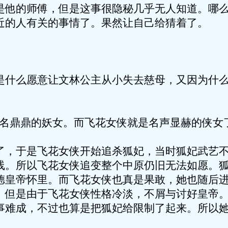
是他的师傅，但是这事很隐秘几乎无人知道。哪
近的人有关的事情了。果然让自己给猜着了。
是什么愿意让文林公主从小失去慈母，又因为什
大名鼎鼎的妖女。而飞花女侠就是名声显赫的侠女
了，于是飞花女侠开始追杀狐妃，当时狐妃武艺
线。所以飞花女侠追变整个中原仍旧无法如愿。
德皇帝怀里。而飞花女侠也真是果敢，她也随后
。但是由于飞花女侠性格冷淡，不屑与讨好皇帝
事难成，不过也算是把狐妃给限制了起来。所以