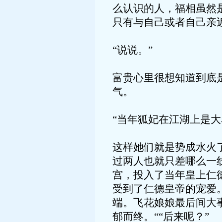
么认识的人，福相虽然
只有与自己或者自己亲
“说说。”
富贵心里很想知道到底
气。
“当年狐妃在江湖上是
这样她们就是势成水火
过两人也就只差哪么一
宫，投入了当年皇上仁
受到了仁德皇帝的宠爱
端。飞花娘娘最后间大
郁而终。““后来呢？”