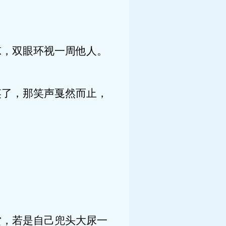
凉，双眼环视一周他人。
笑了，那笑声戛然而止，
赏，若是自己兜头大尿一