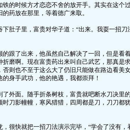
如铁的时候方才恋恋不舍的放开手。其实在这个
阳的药放在那里，等着德广来取。
吞下肚子里，富贵对华子道：“出来。我耍一招刀
颠的跟了出来，他虽然自己解决了一回，但是看
种折磨啊。现在富贵药出来叫自己武艺，那真是
，否则也不至于这么大了仍旧只能做在路边看美
他的身手武功，他的艳遇，我都崇拜！
到了外面。随手折条树枝，富贵就吧断水刀决里
顿时刀影幢幢，寒风猎猎，四周都是刀，刀刀都
龙，很快就把一招刀法演示完毕，“学会了没有，