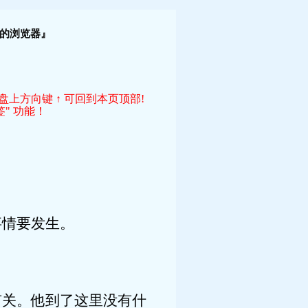
！
的浏览器』
键盘上方向键 ↑ 可回到本页顶部!
" 功能！
事情要发生。
有关。他到了这里没有什