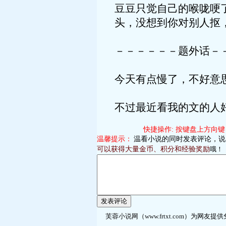
豆豆只觉自己的喉咙哽
头，没想到你对别人抠
－－－－－－题外话－
今天有点慢了，不好意
不过最近看我的文的人好
快捷操作: 按键盘上方向键 
温馨提示：
温看小说的同时发表评论，说
可以获得大量金币、积分和经验奖励
哦！
芙蓉小说网
（
www.frtxt.com
）为网友提供