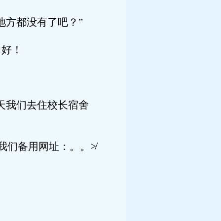
地方都没有了吧？”
常好！
天我们去住校长宿舍
我们备用网址：。。≯
！
？