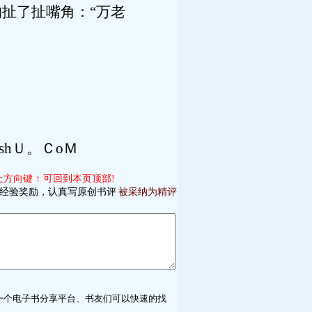
扯了扯嘴角：“万老
hＵ。ＣoＭ
上方向键 ↑ 可回到本页顶部!
经验奖励，认真写原创书评
被采纳为精评
是一个电子书分享平台、书友们可以快速的找