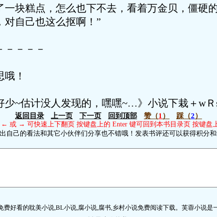
了一块糕点，怎么也下不去，看着万金贝，僵硬的
，对自己也这么抠啊！”
－－－－－
思哦！
少~估计没人发现的，嘿嘿~…》小说下栽＋wＲs
返回目录
上一页
下一页
回到顶部
赞
（
1
）
踩
（
2
）
← 或 → 可快速上下翻页 按键盘上的 Enter 键可回到本书目录页 按键盘
出自己的看法和其它小伙伴们分享也不错哦！发表书评还可以获得积分和
免费好看的耽美小说,BL小说,腐小说,腐书,乡村小说免费阅读下载。芙蓉小说