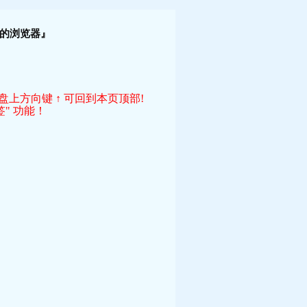
！
的浏览器』
键盘上方向键 ↑ 可回到本页顶部!
" 功能！