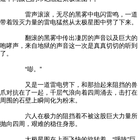
雷声滚滚，无尽的黑雾中电闪雷鸣，一道
带着毁灭力量的雷电猛然从太极星图中劈了下来。
翻滚的黑雾中传出凄厉的声音以及巨大的
咆哮声，来自地狱的声音这一次是真真切切的听到
了。
“嘭。”
又是一道雷电劈下，和那抬起来阻挡的兽
爪对抗在了一起，千层气浪向着四周涌去，击打在
周围的石壁上瞬间化为粉末。
六人在极力的阻挡着不被这股巨大力量所
抛向四周，艰难的稳住身形。
太极星图在上面飞快的旋转着，“呼哧”巨