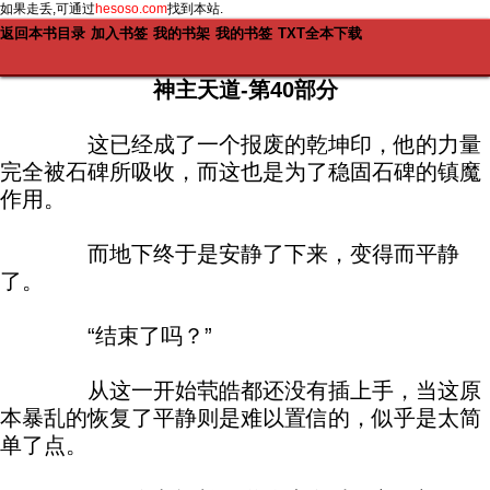
如果走丢,可通过
hesoso.com
找到本站.
返回本书目录
加入书签
我的书架
我的书签
TXT全本下载
神主天道-第40部分
这已经成了一个报废的乾坤印，他的力量
完全被石碑所吸收，而这也是为了稳固石碑的镇魔
作用。
而地下终于是安静了下来，变得而平静
了。
“结束了吗？”
从这一开始茕皓都还没有插上手，当这原
本暴乱的恢复了平静则是难以置信的，似乎是太简
单了点。