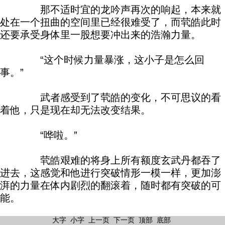
那不适时宜的龙吟声再次的响起，本来就
处在一个扭曲的空间里已经很难受了，而茕皓此时
还要承受身体里一股想要冲出来的浩瀚力量。
“这个时候力量暴涨，这小子是怎么回
事。”
武者感受到了茕皓的变化，不可思议的看
着他，只是现在却无法改变结果。
“哗啦。”
茕皓艰难的将身上所有额度玄武丹都吞了
进去，这感觉和他进行突破情形一模一样，更加澎
湃的力量在体内剧烈的翻滚着，随时都有突破的可
能。
大字
小字
上一页
下一页
顶部
底部
嚯的一下，茕皓的眼中两道七彩光芒射向