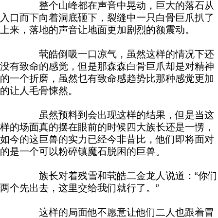
整个山峰都在声音中晃动，巨大的落石从
入口而下向着洞底砸下，裂缝中一只白骨巨爪扒了
上来，落地的声音让地面更加剧烈的额震动。
茕皓倒吸一口凉气，虽然这样的情况下还
没有致命的感觉，但是那森森白骨巨爪却是对精神
的一个折磨，虽然乜有致命感趋势比那种感觉更加
的让人毛骨悚然。
虽然预料到会出现这样的结果，但是当这
样的场面真的摆在眼前的时候四大族长还是一愣，
如今的这巨兽的实力已经今非昔比，他们即将面对
的是一个可以粉碎镇魔石脱困的巨兽。
族长对着残雪和茕皓二金龙人说道：“你们
两个先出去，这里交给我们就行了。”
这样的局面他不愿意让他们二人也跟着冒