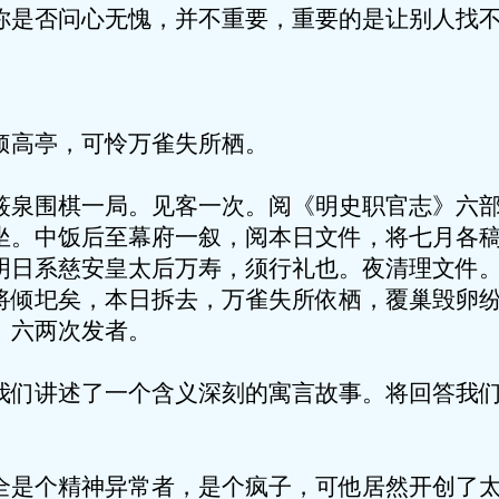
你是否问心无愧，并不重要，重要的是让别人找
倾高亭，可怜万雀失所栖。
筱泉围棋一局。见客一次。阅《明史职官志》六
坐。中饭后至幕府一叙，阅本日文件，将七月各
明日系慈安皇太后万寿，须行礼也。夜清理文件
将倾圯矣，本日拆去，万雀失所依栖，覆巢毁卵
、六两次发者。
我们讲述了一个含义深刻的寓言故事。将回答我
全是个精神异常者，是个疯子，可他居然开创了