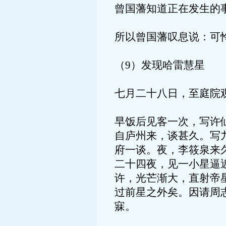
曾国藩知道正在发生的
所以曾国藩叹息说：可
（9）发现哈雷慧星
七月二十八日，至庭院
早饭后见客一次，写许
自庐州来，谈甚久。写
府一谈。夜，李筱泉来
二十四夜，见一小星逼
许，光芒渐大，直射帝
过前星之外矣。因请周
寐。