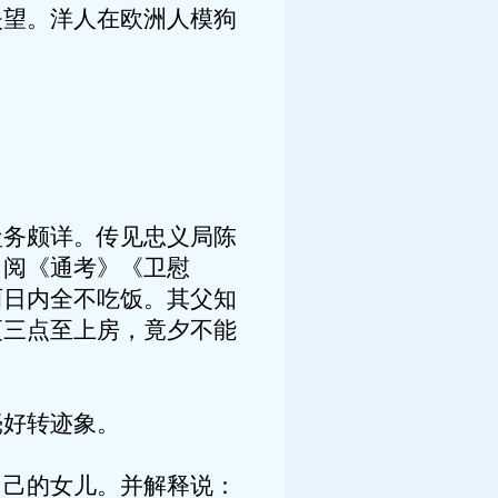
失望。洋人在欧洲人模狗
盐务颇详。传见忠义局陈
，阅《通考》《卫慰
两日内全不吃饭。其父知
更三点至上房，竟夕不能
毫好转迹象。
自己的女儿。并解释说：