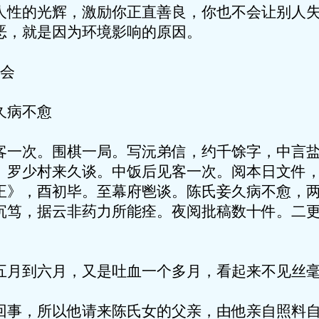
人性的光辉，激励你正直善良，你也不会让别人
恶，就是因为环境影响的原因。
机会
久病不愈
客一次。围棋一局。写沅弟信，约千馀字，中言
。罗少村来久谈。中饭后见客一次。阅本日文件
正》，酉初毕。至幕府鬯谈。陈氏妾久病不愈，
沉笃，据云非药力所能痊。夜阅批稿数十件。二
。
五月到六月，又是吐血一个多月，看起来不见丝
回事，所以他请来陈氏女的父亲，由他亲自照料