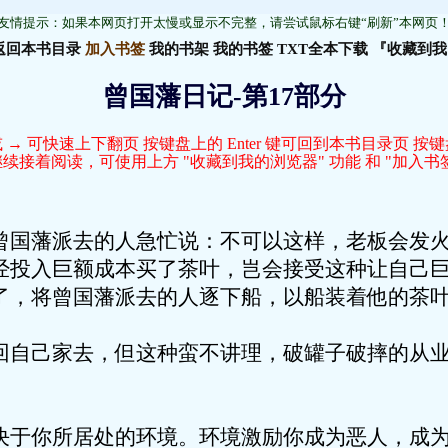
友情提示：如果本网页打开太慢或显示不完整，请尝试鼠标右键“刷新”本网页
返回本书目录
加入书签
我的书架
我的书签
TXT全本下载
『收藏到我
曾国藩日记-第17部分
 → 可快速上下翻页 按键盘上的 Enter 键可回到本书目录页 按
接着阅读，可使用上方 "收藏到我的浏览器" 功能 和 "加入书签
曾国藩派去的人急忙说：不可以这样，老板会发
经投入巨额成本买了茶叶，岂会接受这种让自己
了，将曾国藩派去的人逐下船，以船装着他的茶
回自己家去，但这种蛮不讲理，破罐子破摔的从
决于你所居处的环境。环境激励你成为恶人，成