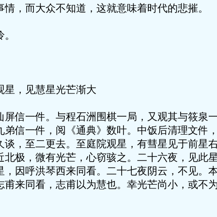
事情，而大众不知道，这就意味着时代的悲摧。
怜。
观星，见慧星光芒渐大
仙屏信一件。与程石洲围棋一局，又观其与筱泉
九弟信一件，阅《通典》数叶。中饭后清理文件
久谈，至二更去。至庭院观星，有彗星见于前星
近北极，微有光芒，心窃骇之。二十六夜，见此
星，因呼洪琴西来同看。二十七夜阴云，不见。
志甫来同看，志甫以为慧也。幸光芒尚小，或不