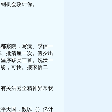
不到机会攻讦你。
部都察院，写沅、季信一
稿、批清厘一次。傍夕出
。温序跋类三首。洗澡一
纷纷，可怜。接家信二
们有关洪秀全精神异常状
太平天国，数以（）亿计