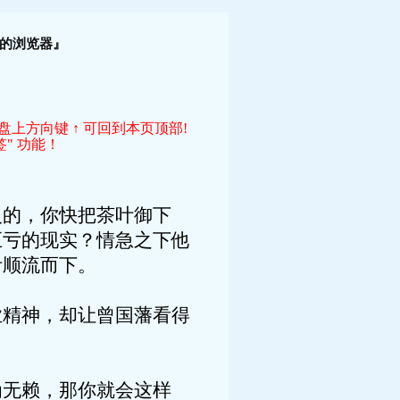
！
的浏览器』
键盘上方向键 ↑ 可回到本页顶部!
" 功能！
火的，你快把茶叶御下
巨亏的现实？情急之下他
叶顺流而下。
业精神，却让曾国藩看得
为无赖，那你就会这样