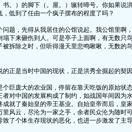
。书。）的脚下（。屋。）辗转啼号。你如果说
低，低到了任由一个疯子摆布的程度了吗？
个问题，先得从我居住的公馆说起。我公馆里啊
倒塌下来砸伤到人。可是亭子上面啊，有无数只
子被拆除之时，但听得漫天里悲鸣啾啾，无数的
。
说的正是当时中国的现状，正是洪秀全掘起的契
是个巨庞大的农业国，停留在靠天吃饭的原始状
三者对中国的发展构成了制约，如战国年间因为
终成就了秦始皇的帝王基业。自始皇帝而后，皇
万里风云，尽沦为一家之手，余者民众沦为随时
导致了个体生存现状的恶化，也进一步激发了主