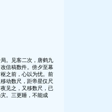
一局。见客二次，唐鹤九
，改信稿数件。傍夕至幕
右枢之前，心以为忧。前
星移动数尺，距帝星仅尺
本夜见之，又移数尺，已
为灾。三更睡，不能成