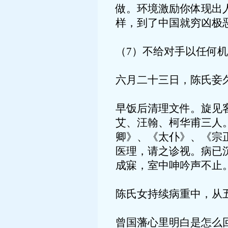
做。环境激励你体现出
样，到了中国就穷凶极
（7）不给对手以任何
六月二十三日，陈氏妾
早饭后清理文件。旋见
艾、汪翰、柯华甫三人
卿》、《太仆》、《宗
医理，请之诊视。病已
成寐，室中呻吟声不止
陈氏女持续病重中，从
曾国藩心里明白是怎么